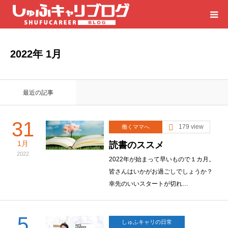
HOME
2022年 1月
カテゴリー
最近の記事
岐阜のお仕事探しは「しゅふキャリ」
31
179 view
働くママへ
仕事探しのご相談・お問合せ
1月
読書のススメ
2022
2022年が始まって早いもので１カ月。
皆さんはいかがお過ごしでしょうか？
幸先のいいスタートが切れ…
5
しゅふキャリの日常