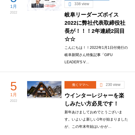
338 view
1月
2022
岐阜リーダーズボイス
2022に弊社代表取締役社
長が！！！2年連続2回目
☆☆
こんにちは！！2022年1月1日付発行の
岐阜新聞さん特集記事「GIFU
LEADER'S V…
5
230 view
働くママへ
1月
ウインターレジャーを楽
2022
しみたい方必見です！
新年あけましておめでとうございま
す。いよいよ新しい1年が始まりました
が、この年末年始はいかが…