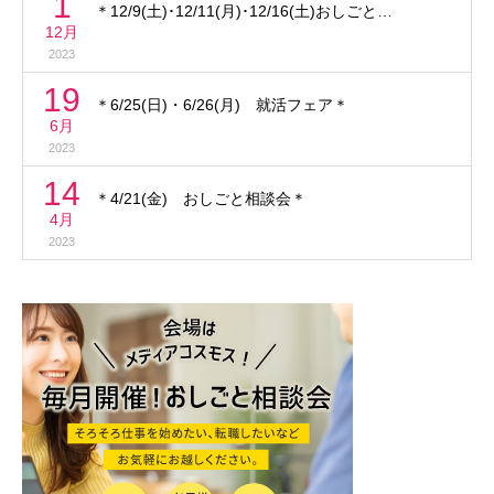
1
＊12/9(土)･12/11(月)･12/16(土)おしごと…
12月
2023
19
＊6/25(日)・6/26(月) 就活フェア＊
6月
2023
14
＊4/21(金) おしごと相談会＊
4月
2023