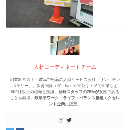
人材コーディネートチーム
創業30年以上・岐阜市密着の人財サービス会社「サン・テン
ポラリー」。保育関係（官・民）や官公庁・民間企業など
800社以上の信頼と実績。
登録スタッフの75%が女性
である
ことも特徴。
岐阜県ワーク・ライフ・バランス推進エクセレ
ント企業
に認定。