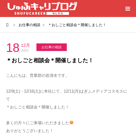
ーム
お仕事の相談
＊おしごと相談会＊開催しました！
HOME
カテゴリー
18
12月
お仕事の相談
2023
＊おしごと相談会＊開催しました！
岐阜のお仕事探しは「しゅふキャリ」
こんにちは、営業部の岩清水です。
仕事探しのご相談・お問合せ
12/9(土)・12/16(土)に本社にて、12/11(月)はぎふメディアコスモスに
て
＊おしごと相談会＊開催しました！
多くの方々にご来場いただきました
ありがとうございました！