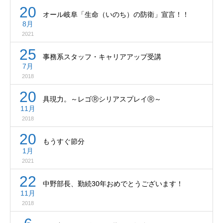
20
オール岐阜「生命（いのち）の防衛」宣言！！
8月
2021
25
事務系スタッフ・キャリアアップ受講
7月
2018
20
具現力。～レゴⓇシリアスプレイⓇ～
11月
2018
20
もうすぐ節分
1月
2021
22
中野部長、勤続30年おめでとうございます！
11月
2018