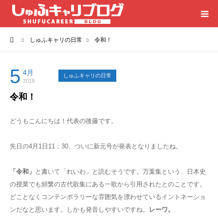
ーム
しゅふキャリの日常
令和！
HOME
カテゴリー
5
4月
しゅふキャリの日常
2019
令和！
岐阜のお仕事探しは「しゅふキャリ」
どうもこんにちは！代表の後藤です。
仕事探しのご相談・お問合せ
先日の4月1日11：30、ついに新元号が発表となりましたね。
「令和」
と書いて「れいわ」と読むそうです。万葉集という、日本史
の授業でも頻繁の古代歌集にある一歌から引用されたとのことです。
どことなくコンテンポラリーな雰囲気を漂わせているイントネーショ
ンだなと思います。しかも発音しやすいですね。
レーワ。