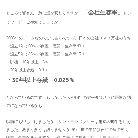
「会社生存率」
ところで皆さん！急に話が変わりますが、
とい
うワード、ご存知でしょうか。
2005年のデータなので少し古いですが、日本の会社３９０万社のうち
・設立1年で60％が倒産・廃業→生存率40％
・設立5年で85％が倒産・廃業→生存率15％
・以後、10年以上→6％
・20年以上存続→0.3％
・30年以上存続→0.025％
となっているのです。もしかしたら2019年のデータはさらに悲惨な結
果になっているかも。
以前にも申し上げましたが、サン・テンポラリーは
創立30周年
を迎え
ました。あまり多くは語りませんが(笑)、世の中には夜空の星の如く
職業、企業がありますが、当社の長年に渡る活動は「雇用安定」とい